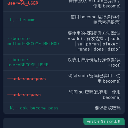
操作(默认 = root)(已弃用，
user=SU_USER
使用 become)
使用 become 运行操作(不
-b
,
--become
暗示密码提示)
要使用的权限提升方法(默认
--become-
=sudo)，有效选择：[
sudo
method=BECOME_METHOD
|
su
|
pbrun
|
pfexec
|
runas
|
doas
|
dzdo
]
--become-
以该用户身份运行操作(默认
user=BECOME_USER
=root)
询问 sudo 密码(已弃用，使
--ask-sudo-pass
用 become)
询问 su 密码(已弃用，使用
--ask-su-pass
become)
-K
,
--ask-become-pass
要求提权密码
Ansible Galaxy 工具