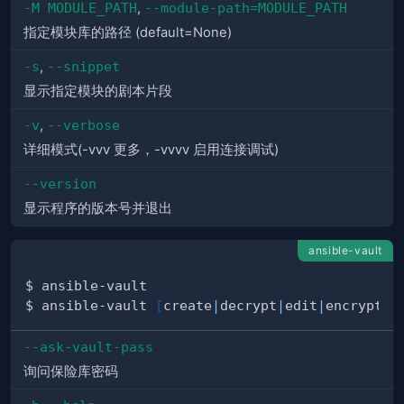
-M MODULE_PATH
,
--module-path=MODULE_PATH
指定模块库的路径 (default=None)
-s
,
--snippet
显示指定模块的剧本片段
-v
,
--verbose
详细模式(-vvv 更多，-vvvv 启用连接调试)
--version
显示程序的版本号并退出
ansible-vault
$ ansible-vault 
[
create
|
decrypt
|
edit
|
encrypt
|
r
--ask-vault-pass
询问保险库密码