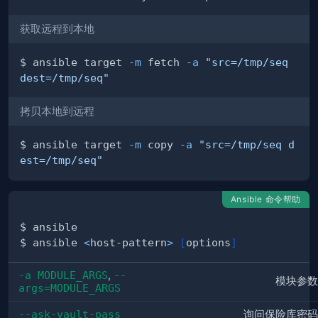
获取远程到本地
$ ansible target 
-m
 fetch 
-a
"src=/tmp/seq 
dest=/tmp/seq"
拷贝本地到远程
$ ansible target 
-m
 copy 
-a
"src=/tmp/seq d
est=/tmp/seq"
Ansible 命令帮助
$ ansible 
<
host-pattern
>
[
options
]
-a MODULE_ARGS
,
--
模块参数
args=MODULE_ARGS
--ask-vault-pass
询问保险库密码