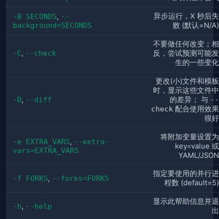
异步运行，X 秒后失
-B SECONDS
,
--
background=SECONDS
败 (默认=N/A)
不要做任何改变；相
-C
,
--check
反，尝试预测可能发
生的一些变化
更改(小)文件和模板
时，显示这些文件中
-D
,
--diff
的差异； 与
--
check
配合使用效果
很好
将附加变量设置为
-e EXTRA_VARS
,
--extra-
key=value 或
vars=EXTRA_VARS
YAML/JSON
指定要使用的并行进
-f FORKS
,
--forks=FORKS
程数 (default=5)
显示此帮助信息并退
-h
,
--help
出