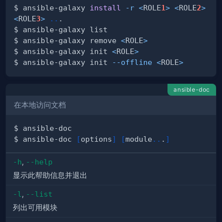
$ ansible-galaxy 
install
-r
<
ROLE
1
>
<
ROLE
2
>
<
ROLE
3
>
..
$ ansible-galaxy remove 
<
ROLE
>
$ ansible-galaxy init 
<
ROLE
>
$ ansible-galaxy init 
--offline
<
ROLE
>
ansible-doc
在本地访问文档
$ ansible-doc 
[
options
]
[
module
..
.
]
-h
,
--help
显示此帮助信息并退出
-l
,
--list
列出可用模块