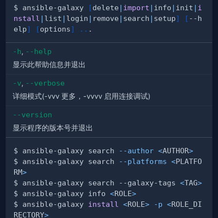
$ ansible-galaxy 
[
delete
|
import
|
info
|
init
|
i
nstall
|
list
|
login
|
remove
|
search
|
setup
]
[
--h
elp
]
[
options
]
..
-h
,
--help
显示此帮助信息并退出
-v
,
--verbose
详细模式(-vvv 更多，-vvvv 启用连接调试)
--version
显示程序的版本号并退出
$ ansible-galaxy search 
--author
<
AUTHOR
>
$ ansible-galaxy search 
--platforms
<
PLATFO
RM
>
$ ansible-galaxy search --galaxy-tags 
<
TAG
>
$ ansible-galaxy info 
<
ROLE
>
$ ansible-galaxy 
install
<
ROLE
>
-p
<
ROLE_DI
RECTORY
>