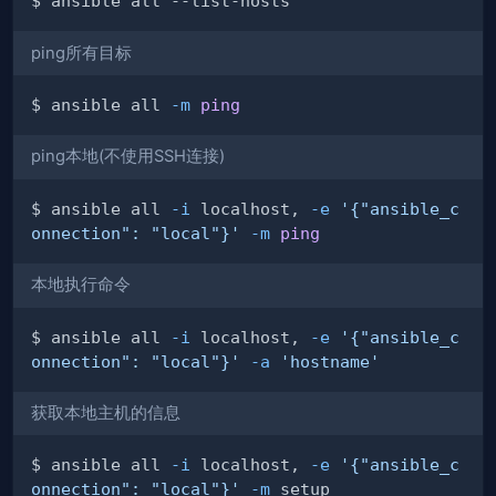
ping所有目标
$ ansible all 
-m
ping
ping本地(不使用SSH连接)
$ ansible all 
-i
 localhost, 
-e
'{"ansible_c
onnection": "local"}'
-m
ping
本地执行命令
$ ansible all 
-i
 localhost, 
-e
'{"ansible_c
onnection": "local"}'
-a
'hostname'
获取本地主机的信息
$ ansible all 
-i
 localhost, 
-e
'{"ansible_c
onnection": "local"}'
-m