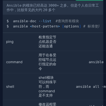
Ansible
的模块已经高达
3000+
之多。但是个人在日常工
作中，比较常见的大约
20
多个
$  ansible-doc 
--list
#查询所有模块
$  ansible 
<
host-pattern
>
[
options
]
# 标准使用方
检查指定节
ping
点机器是否
还能连通
用于在各受
控端节点运
command
ansible 
行指定的命
令
shell模块
可以特殊字
shell
符，而
ansible all -m
command
是不支持
修改远程受