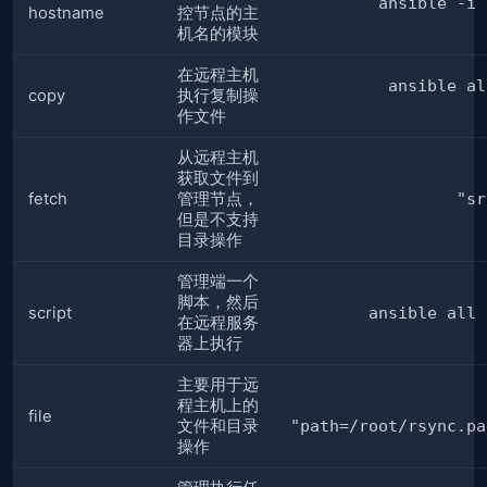
ansible -i 
hostname
控节点的主
机名的模块
在远程主机
ansible al
copy
执行复制操
作文件
从远程主机
获取文件到
fetch
管理节点，
"sr
但是不支持
目录操作
管理端一个
脚本，然后
script
ansible all 
在远程服务
器上执行
主要用于远
程主机上的
file
文件和目录
"path=/root/rsync.pa
操作