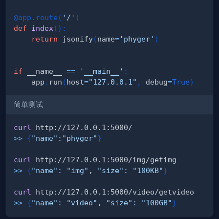
@app
.
route
(
'/'
)
def
index
(
)
:
return
 jsonify
(
name
=
'phyger'
)
if
 __name__ 
==
'__main__'
:
    app
.
run
(
host
=
"127.0.0.1"
,
 debug
=
True
)
简单测试
curl
>>
{
"name"
:
"phyger"
}
curl
>>
{
"name"
:
"img"
, 
"size"
:
"100KB"
}
curl
>>
{
"name"
:
"video"
, 
"size"
:
"100GB"
}