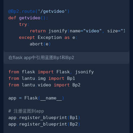
@Bp2
.
route
(
'/getvideo'
)
def
getvideo
(
)
:
try
:
return
 jsonify
(
name
=
"video"
,
 size
=
"100
except
 Exception 
as
 e
:
        abort
(
e
)
在flask app中引用蓝图Bp1和Bp2
from
 flask 
import
 Flask
,
from
 lantu
.
img 
import
from
 lantu
.
video 
import
app 
=
 Flask
(
__name__
)
# 注册蓝图到app
app
.
register_blueprint
(
Bp1
)
app
.
register_blueprint
(
Bp2
)