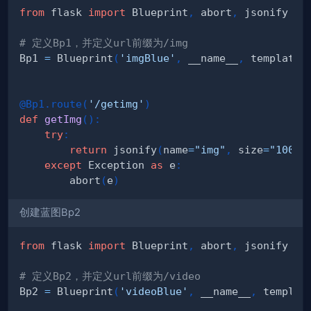
from
 flask 
import
 Blueprint
,
 abort
,
# 定义Bp1，并定义url前缀为/img
Bp1 
=
 Blueprint
(
'imgBlue'
,
 __name__
,
 template_
@Bp1
.
route
(
'/getimg'
)
def
getImg
(
)
:
try
:
return
 jsonify
(
name
=
"img"
,
 size
=
"100KB
except
 Exception 
as
 e
:
        abort
(
e
)
创建蓝图Bp2
from
 flask 
import
 Blueprint
,
 abort
,
# 定义Bp2，并定义url前缀为/video
Bp2 
=
 Blueprint
(
'videoBlue'
,
 __name__
,
 templat