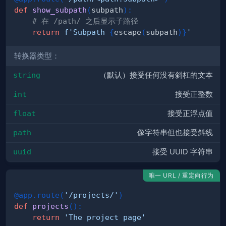
def
show_subpath
(
subpath
)
:
# 在 /path/ 之后显示子路径
return
f'Subpath 
{
escape
(
subpath
)
}
'
转换器类型：
string
（默认）接受任何没有斜杠的文本
int
接受正整数
float
接受正浮点值
path
像字符串但也接受斜线
uuid
接受 UUID 字符串
唯一 URL / 重定向行为
@app
.
route
(
'/projects/'
)
def
projects
(
)
:
return
'The project page'