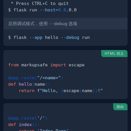
$ flask run 
--host
=
0.0
启用调试模式，使用
--debug
选项
$ flask 
--app
 hello 
--debug
HTML 转义
from
 markupsafe 
import
@app
.
route
(
"/<name>"
)
def
hello
(
name
)
:
return
f"Hello, 
{
escape
(
name
)
}
!"
路由
@app
.
route
(
'/'
)
def
index
(
)
:
return
'Index Page'