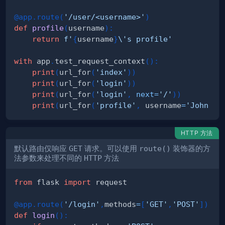
@app
.
route
(
'/user/<username>'
)
def
profile
(
username
)
:
return
f'
{
username
}
\'s profile'
with
 app
.
test_request_context
(
)
:
print
(
url_for
(
'index'
)
)
print
(
url_for
(
'login'
)
)
print
(
url_for
(
'login'
,
next
=
'/'
)
)
print
(
url_for
(
'profile'
,
 username
=
'John Do
HTTP 方法
默认路由仅响应
GET
请求。可以使用
route()
装饰器的方
法参数来处理不同的
HTTP
方法
from
 flask 
import
@app
.
route
(
'/login'
,
methods
=
[
'GET'
,
'POST'
]
)
def
login
(
)
: