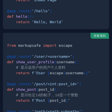
@app
.
route
(
'/hello'
)
def
hello
(
)
:
return
'Hello, World'
变量规则
from
 markupsafe 
import
@app
.
route
(
'/user/<username>'
)
def
show_user_profile
(
username
)
:
# 显示该用户的用户个人资料
return
f'User 
{
escape
(
username
)
}
'
@app
.
route
(
'/post/<int:post_id>'
)
def
show_post
(
post_id
)
:
# 显示给定id的帖子，id是一个整数
return
f'Post 
{
post_id
}
'
@app
.
route
(
'/path/<path:subpath>'
)