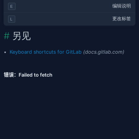
编辑说明
E
更改标签
L
另见
Keyboard shortcuts for GitLab
(docs.gitlab.com)