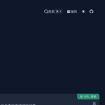
搜索
⌘K
编辑
按 URL 搜索
高