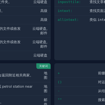
文件夹。
云端硬盘
inposttile:
查找文章
果。
高级
intext:
查找页面
高级
allintext:
类似
int
修改的文件或收发
云端硬盘,
邮件
修改的文件或收发
云端硬盘,
邮件
云端硬盘
关键词
地
+
前缀
r 等，会返回附近相关商家。
图
()
对运
petrol station near
地
图
-
从结
邮
""
搜索
件。
件