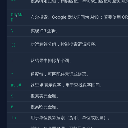
搜索特定短语，精确匹配。单词级别匹配可避免同
""
OR
/
AN
布尔搜索。Google 默认词间为 AND；若要使用 OR
D
\
实现 OR 逻辑。
对运算符分组，控制搜索逻辑顺序。
()
从结果中排除某个词。
-
*
通配符，可匹配任意词或短语。
#..#
这里 
#
 表示数字，用于查找数字区间。
$
搜索美元金额。
€
搜索欧元金额。
in
用于单位换算搜索（货币、单位或度量）。