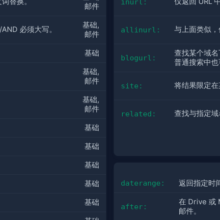
义词替换。
仅返回 URL
inurl:
邮件
基础, 
/AND 必须大写。
与上面类似，但
allinurl:
邮件
基础
查找某个域名下
blogurl:
普通搜索中也
基础, 
邮件
将结果限定在
site:
基础, 
邮件
查找与指定域
related:
基础
基础
基础
daterange:
返回指定时
基础
在 Drive
基础
after:
邮件。