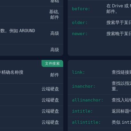
基础
在 Drive
before:
邮件。
基础, 
邮件
older:
搜索早于某
数。例如 
AROUND
高级
newer:
搜索晚于某
高级
文件搜索
件精确名称搜
link:
查找链接
邮件
查找以指
inanchor:
云端硬盘
重。
。
云端硬盘
allinanchor:
查找入站
。
云端硬盘
intitle:
返回标题
云端硬盘
allintitle:
类似
int