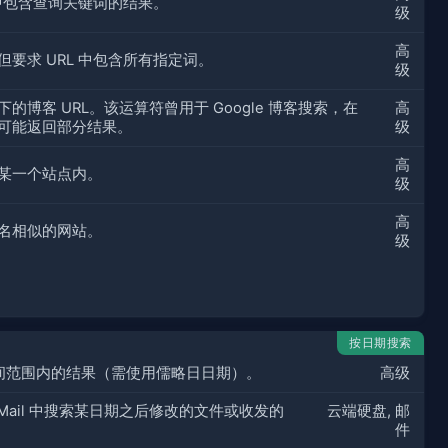
 中包含查询关键词的结果。
级
高
要求 URL 中包含所有指定词。
级
的博客 URL。该运算符曾用于 Google 博客搜索，在
高
可能返回部分结果。
级
高
某一个站点内。
级
高
名相似的网站。
级
按日期搜索
间范围内的结果（需使用儒略日日期）。
高级
 或 Mail 中搜索某日期之后修改的文件或收发的
云端硬盘, 邮
件