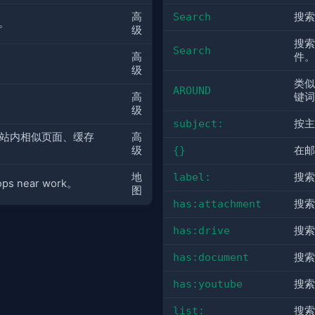
Search
搜索
高
果。
级
搜索带
Search
件。
高
级
类似
AROUND
键词
高
级
subject:
按主
站内相似页面、缓存
高
{}
在邮
级
label:
搜索
地
 near work。
图
has:attachment
搜索
has:drive
搜索
has:document
搜索
has:youtube
搜索
list:
搜索