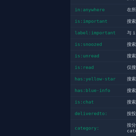
in:anywhere
在所
is:important
搜索
label:important
与
i
is:snoozed
搜索
is:unread
搜索
is:read
仅搜
has:yellow-star
搜索
has:blue-info
搜索
is:chat
搜索
deliveredto:
按投
按分
category:
cat