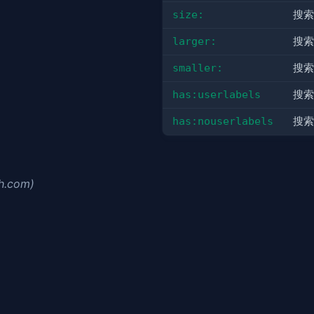
size:
搜索
larger:
搜索
smaller:
搜索
has:userlabels
搜索
has:nouserlabels
搜索
sh.com)