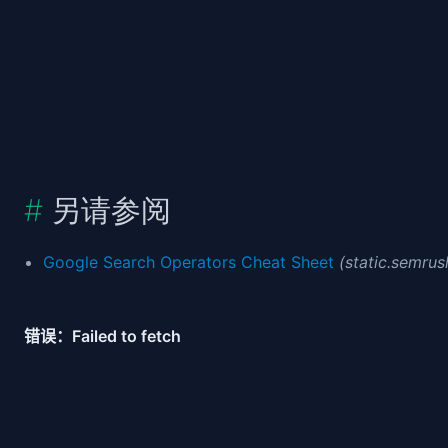
另请参阅
Google Search Operators Cheat Sheet
(static.semru