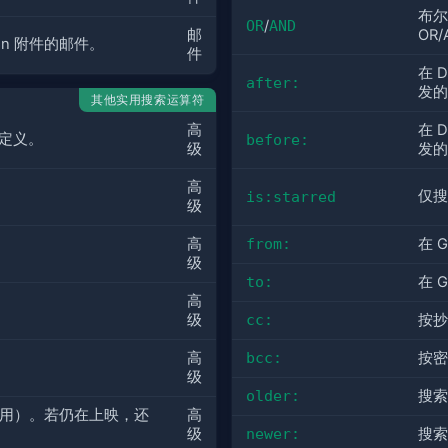
布尔
OR
/
AND
邮
OR
ation 附件的邮件。
件
在 
after:
发的
其他实用搜索运算符
在 
高
的定义。
before:
发的
级
高
仅搜
is:starred
级
from:
在 
高
级
to:
在 
高
cc:
按抄
级
bcc:
按密
高
级
older:
搜索
用）。若仍在上映，还
高
newer:
搜索
级