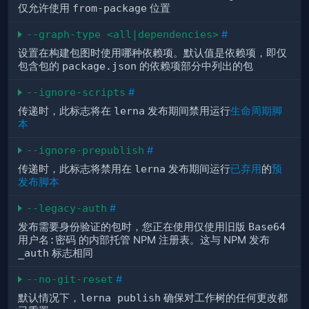
仅允许使用
from-package
位置
--graph-type <all|dependencies>
#
设置在构建包图时使用哪种依赖项。默认值是依赖项，即仅
包含包的
package.json
的依赖项部分中列出的包
--ignore-scripts
#
传递时，此标志将在
lerna
发布期间禁用运行
生命周期脚
本
--ignore-prepublish
#
传递时，此标志将禁用在
lerna
发布期间运行
已弃用
的
预
发布脚本
--legacy-auth
#
发布需要身份验证的包时，您正在使用仅使用旧版
Base64
用户名:密码
的内部托管 NPM 注册表。这与 NPM 发布
_auth
标志相同
--no-git-reset
#
默认情况下，
lerna publish
确保对工作树的任何更改都