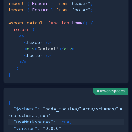
import
{
Header
}
from
"header"
;
import
{
Footer
}
from
"footer"
;
export
default
function
Home
(
)
{
return
(
<
>
<
Header
/>
<
div
>
Content!
</
div
>
<
Footer
/>
</
>
)
;
}
useWorkspaces
{
"$schema"
:
"node_modules/lerna/schemas/le
rna-schema.json"
,
"useWorkspaces"
:
true
,
"version"
:
"0.0.0"