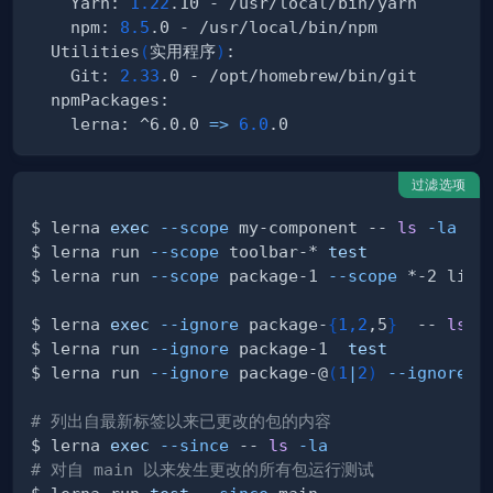
    Yarn: 
1.22
    npm: 
8.5
  Utilities
(
实用程序
)
    Git: 
2.33
    lerna: ^6.0.0 
=
>
6.0
过滤选项
$ lerna 
exec
--scope
 my-component -- 
ls
-la
$ lerna run 
--scope
 toolbar-* 
test
$ lerna run 
--scope
 package-1 
--scope
$ lerna 
exec
--ignore
 package-
{
1,2
,5
}
  -- 
ls
-
$ lerna run 
--ignore
 package-1  
test
$ lerna run 
--ignore
 package-@
(
1
|
2
)
--ignore
# 列出自最新标签以来已更改的包的内容
$ lerna 
exec
--since
 -- 
ls
-la
# 对自 main 以来发生更改的所有包运行测试