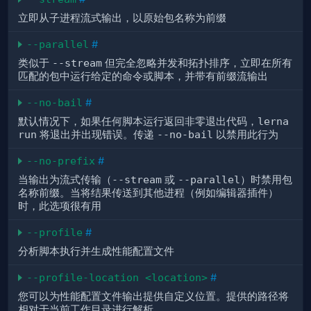
立即从子进程流式输出，以原始包名称为前缀
--parallel
#
类似于
--stream
但完全忽略并发和拓扑排序，立即在所有
匹配的包中运行给定的命令或脚本，并带有前缀流输出
--no-bail
#
默认情况下，如果任何脚本运行返回非零退出代码，
lerna
run
将退出并出现错误。传递
--no-bail
以禁用此行为
--no-prefix
#
当输出为流式传输（
--stream
或
--parallel
）时禁用包
名称前缀。当将结果传送到其他进程（例如编辑器插件）
时，此选项很有用
--profile
#
分析脚本执行并生成性能配置文件
--profile-location <location>
#
您可以为性能配置文件输出提供自定义位置。提供的路径将
相对于当前工作目录进行解析。