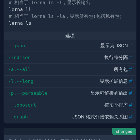
# 相当于 lerna ls -l，显示长输出
# 相当于 lerna ls -la，显示所有包(包括私有包）
选项
--json
显示为 JSON
#
--ndjson
换行符分隔
#
-a,--all
所有包
#
-l,--long
显示扩展信息
#
-p,--parseable
显示可解析的输出
#
--toposort
按拓扑排序
#
--graph
JSON 格式邻接依赖关系图
#
changed