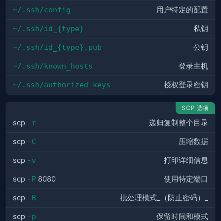
~/.ssh/config
用户特定的配置
~/.ssh/id_{type}
私钥
~/.ssh/id_{type}.pub
公钥
~/.ssh/known_hosts
登录主机
~/.ssh/authorized_keys
授权登录密钥
SCP 选项
scp
-r
递归复制整个目录
scp
-C
压缩数据
scp
-v
打印详细信息
scp
-P
8080
使用特定端口
scp
-B
批处理模式_（防止密码）_
scp
-p
保留时间和模式