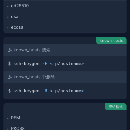
ed25519
dsa
ecdsa
known_hosts
从 known_hosts 搜索
$ ssh-keygen 
-F
<
ip/hostname
>
从 known_hosts 中删除
$ ssh-keygen 
-R
<
ip/hostname
>
密钥格式
PEM
PKCS8