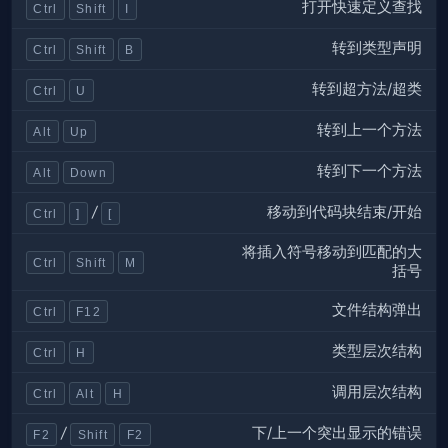
打开快速定义查找
Ctrl
Shift
I
转到类型声明
Ctrl
Shift
B
转到超方法/超类
Ctrl
U
转到上一个方法
Alt
Up
转到下一个方法
Alt
Down
移动到代码块结束/开始
/
Ctrl
]
[
将插入符号移动到匹配的大
Ctrl
Shift
M
括号
文件结构弹出
Ctrl
F12
类型层次结构
Ctrl
H
调用层次结构
Ctrl
Alt
H
下/上一个突出显示的错误
/
F2
Shift
F2