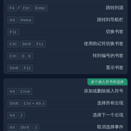
跳转到源
/
F4
Ctrl
Enter
跳转到导航栏
Alt
Home
切换书签
F11
使用助记符切换书签
Ctrl
Shift
F11
转到编号的书签
Ctrl
0...9
显示书签
Shift
F11
多个插入符号和选择
添加或删除插入符号
Alt
Click
选择所有出现
Shift
Ctrl + Alt-J
选择下一个出现
Alt
J
取消选择事件
Alt
Shift
J