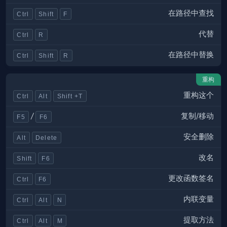
在路径中查找
Ctrl
Shift
F
代替
Ctrl
R
在路径中替换
Ctrl
Shift
R
重构
重构这个
Ctrl
Alt
Shift +T
复制/移动
/
F5
F6
安全删除
Alt
Delete
改名
Shift
F6
更改函数签名
Ctrl
F6
内联变量
Ctrl
Alt
N
提取方法
Ctrl
Alt
M