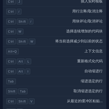
插入实时模板
Ctrl
J
用行注释/取消注释
Ctrl
/
用块评论/取消评论
Ctrl
Shift
/
选择连续增加的代码块
Ctrl
W
将当前选择减少到以前的状态
Ctrl
Shift
W
上下文信息
Alt+Q
重新格式化代码
Ctrl
Alt
L
自动缩进行
Ctrl
Alt
I
缩进选定的行
Tab
取消缩进选定的行
Shift
Tab
从最近的缓冲区粘贴...
Ctrl
Shift
V